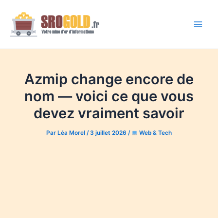
Aller
au
contenu
Main
Men
Azmip change encore de
nom — voici ce que vous
devez vraiment savoir
Par
Léa Morel
/
3 juillet 2026
/
Web & Tech