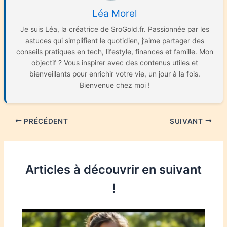
Léa Morel
Je suis Léa, la créatrice de SroGold.fr. Passionnée par les
astuces qui simplifient le quotidien, j’aime partager des
conseils pratiques en tech, lifestyle, finances et famille. Mon
objectif ? Vous inspirer avec des contenus utiles et
bienveillants pour enrichir votre vie, un jour à la fois.
Bienvenue chez moi !
PRÉCÉDENT
SUIVANT
Articles à découvrir en suivant
!