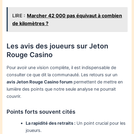
LIRE :
Marcher 42 000 pas équivaut à combien
de kilomètres ?
Les avis des joueurs sur Jeton
Rouge Casino
Pour avoir une vision complète, il est indispensable de
consulter ce que dit la communauté. Les retours sur un
avis Jeton Rouge Casino forum
permettent de mettre en
lumière des points que notre seule analyse ne pourrait
couvrir.
Points forts souvent cités
La rapidité des retraits :
Un point crucial pour les
joueurs.