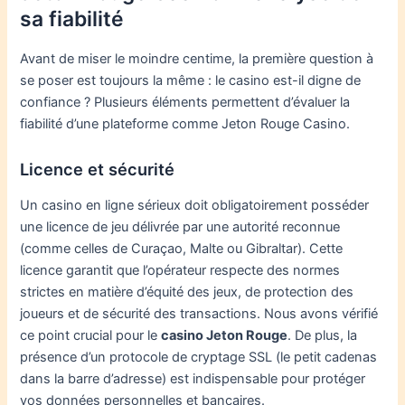
sa fiabilité
Avant de miser le moindre centime, la première question à
se poser est toujours la même : le casino est-il digne de
confiance ? Plusieurs éléments permettent d’évaluer la
fiabilité d’une plateforme comme Jeton Rouge Casino.
Licence et sécurité
Un casino en ligne sérieux doit obligatoirement posséder
une licence de jeu délivrée par une autorité reconnue
(comme celles de Curaçao, Malte ou Gibraltar). Cette
licence garantit que l’opérateur respecte des normes
strictes en matière d’équité des jeux, de protection des
joueurs et de sécurité des transactions. Nous avons vérifié
ce point crucial pour le
casino Jeton Rouge
. De plus, la
présence d’un protocole de cryptage SSL (le petit cadenas
dans la barre d’adresse) est indispensable pour protéger
vos données personnelles et bancaires.