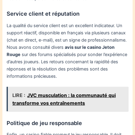
Service client et réputation
La qualité du service client est un excellent indicateur. Un
support réactif, disponible en français via plusieurs canaux
(chat en direct, e-mail), est un signe de professionnalisme.
Nous avons consulté divers
avis sur le casino Jeton
Rouge
sur des forums spécialisés pour sonder l’expérience
d’autres joueurs. Les retours concernant la rapidité des
réponses et la résolution des problèmes sont des
informations précieuses.
LIRE :
JVC musculation : la communauté qui
transforme vos entraînements
Politique de jeu responsable
Enfin, un casino fiable promeut le jeu responsable. Il doit