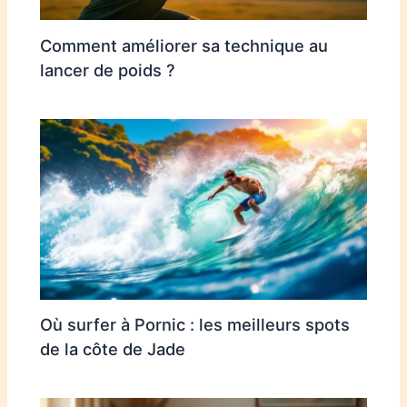
Comment améliorer sa technique au
lancer de poids ?
Où surfer à Pornic : les meilleurs spots
de la côte de Jade