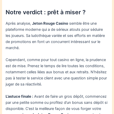
Notre verdict : prêt à miser ?
Après analyse,
Jeton Rouge Casino
semble être une
plateforme moderne qui a de sérieux atouts pour séduire
les joueurs. Sa ludothèque variée et ses efforts en matière
de promotions en font un concurrent intéressant sur le
marché.
Cependant, comme pour tout casino en ligne, la prudence
est de mise. Prenez le temps de lire toutes les conditions,
notamment celles liées aux bonus et aux retraits. N’hésitez
pas à tester le service client avec une question simple pour
juger de sa réactivité.
L’astuce finale :
Avant de faire un gros dépôt, commencez
par une petite somme ou profitez d’un bonus sans dépôt si
disponible. C’est la meilleure façon de vous forger votre