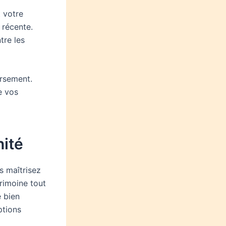
 votre
e récente.
tre les
ursement.
e vos
nité
s maîtrisez
trimoine tout
e bien
ptions