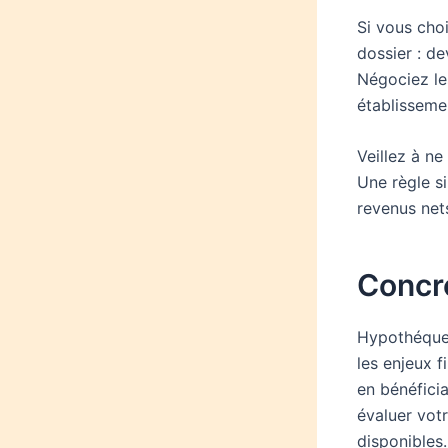
Si vous cho
dossier : de
Négociez les
établisseme
Veillez à n
Une règle s
revenus net
Concré
Hypothéquer
les enjeux f
en bénéfici
évaluer vot
disponibles.