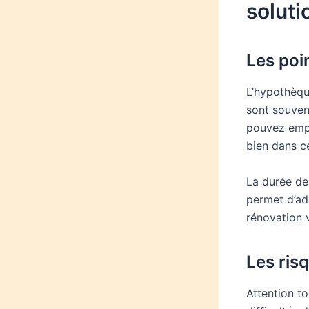
soluti
Les poin
L’hypothèqu
sont souvent
pouvez empr
bien dans ce
La durée de
permet d’ad
rénovation v
Les ris
Attention to