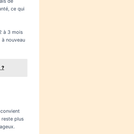
ais de
nté, ce qui
2 à 3 mois
z à nouveau
 ?
 convient
 reste plus
tageux.