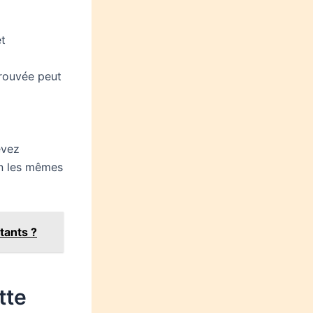
êt
rouvée peut
evez
on les mêmes
tants ?
tte