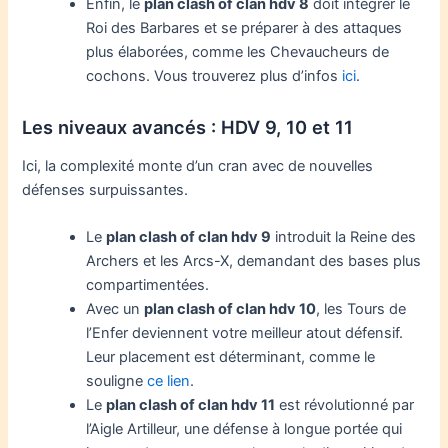
Enfin, le
plan clash of clan hdv 8
doit intégrer le
Roi des Barbares et se préparer à des attaques
plus élaborées, comme les Chevaucheurs de
cochons. Vous trouverez plus d’infos
ici
.
Les niveaux avancés : HDV 9, 10 et 11
Ici, la complexité monte d’un cran avec de nouvelles
défenses surpuissantes.
Le
plan clash of clan hdv 9
introduit la Reine des
Archers et les Arcs-X, demandant des bases plus
compartimentées.
Avec un
plan clash of clan hdv 10
, les Tours de
l’Enfer deviennent votre meilleur atout défensif.
Leur placement est déterminant, comme le
souligne
ce lien
.
Le
plan clash of clan hdv 11
est révolutionné par
l’Aigle Artilleur, une défense à longue portée qui