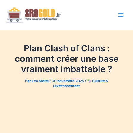
Aller
au
contenu
Main
Men
Plan Clash of Clans :
comment créer une base
vraiment imbattable ?
Par
Léa Morel
/
30 novembre 2025
/
Culture &
Divertissement