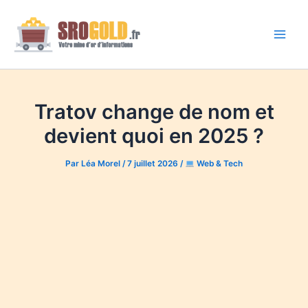
Aller
au
contenu
Main
Men
Tratov change de nom et
devient quoi en 2025 ?
Par
Léa Morel
/
7 juillet 2026
/
Web & Tech